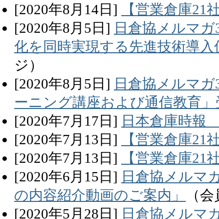
[
2020
年
8
月
14
日]
【営業倉庫21
[
2020
年
8
月
5
日]
日倉協メルマガ3
化を同時実現する先進技術導入
ジ）
[
2020
年
8
月
5
日]
日倉協メルマガ3
ーニング講座および通信教育」
[
2020
年
7
月
17
日]
日本倉庫時報 
[
2020
年
7
月
13
日]
【営業倉庫21
[
2020
年
7
月
13
日]
【営業倉庫21
[
2020
年
6
月
15
日]
日倉協メルマガ
の内容紹介動画のご案内」
（会
[
2020
年
5
月
28
日]
日倉協メルマガ