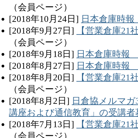
（会員ページ）
[
2018
年
10
月
24
日]
日本倉庫時報
[
2018
年
9
月
27
日]
【営業倉庫21
（会員ページ）
[
2018
年
9
月
18
日]
日本倉庫時報 
[
2018
年
8
月
27
日]
日本倉庫時報 
[
2018
年
8
月
20
日]
【営業倉庫21
（会員ページ）
[
2018
年
8
月
2
日]
日倉協メルマガ
講座および通信教育」の受講者
[
2018
年
7
月
13
日]
【営業倉庫21
（会員ページ）