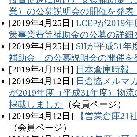
業）の公募説明会の開催を発表
[
2019
年
4
月
25
日]
LCEPが201
策事業費等補助金の公募の詳細
[
2019
年
4
月
25
日]
SIIが平成3
補助金」の公募説明会の開催を
[
2019
年
4
月
19
日]
日本倉庫時報 
[
2019
年
4
月
12
日]
日倉協メルマガ
が2019年度（平成31年度）物
掲載しました
（会員ページ）
[
2019
年
4
月
12
日]
【営業倉庫21
（会員ページ）