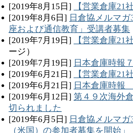
[
2019
年
8
月
15
日]
【営業倉庫21
[
2019
年
8
月
6
日]
日倉協メルマガ3
座および通信教育」受講者募集
[
2019
年
7
月
19
日]
【営業倉庫21
ージ）
[
2019
年
7
月
19
日]
日本倉庫時報
[
2019
年
6
月
21
日]
【営業倉庫21
[
2019
年
6
月
21
日]
日本倉庫時報 
[
2019
年
6
月
12
日]
第４９次海外倉
切られました
[
2019
年
6
月
5
日]
日倉協メルマガ3
（米国）の参加者募集を開始」