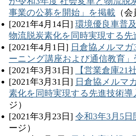
が令和3年度 社会変革と物流
事業の公募を開始」を掲載
（会
[
2021
年
4
月
14
日]
環境優良車普及
物流脱炭素化を同時実現する先
[
2021
年
4
月
1
日]
日倉協メルマガ3
ーニング講座および通信教育」
[
2021
年
3
月
31
日]
【営業倉庫21
[
2021
年
3
月
31
日]
日倉協メルマガ
素化を同時実現する先進技術導
ジ）
[
2021
年
3
月
23
日]
令和3年3月5
ージ）