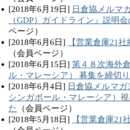
[
2018
年
6
月
19
日]
日倉協メルマガ
（GDP）ガイドライン』説明
ページ）
[
2018
年
6
月
6
日]
【営業倉庫21社
（会員ページ）
[
2018
年
6
月
15
日]
第４８次海外
ル・マレーシア） 募集を締切
[
2018
年
6
月
4
日]
日倉協メルマガ3
シンガポール・マレーシア）視
た
（会員ページ）
[
2018
年
5
月
18
日]
【営業倉庫21