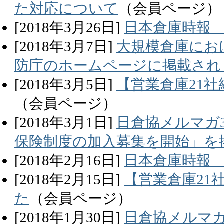
た対応について
（会員ページ）
[
2018
年
3
月
26
日]
日本倉庫時報 
[
2018
年
3
月
7
日]
大規模倉庫にお
防庁のホームページに掲載され
[
2018
年
3
月
5
日]
【営業倉庫21社
（会員ページ）
[
2018
年
3
月
1
日]
日倉協メルマガ3
保険制度の加入募集を開始」を
[
2018
年
2
月
16
日]
日本倉庫時報 
[
2018
年
2
月
15
日]
【営業倉庫21
た
（会員ページ）
[
2018
年
1
月
30
日]
日倉協メルマガ