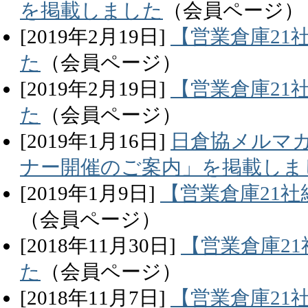
を掲載しました
（会員ページ）
[
2019
年
2
月
19
日]
【営業倉庫21
た
（会員ページ）
[
2019
年
2
月
19
日]
【営業倉庫21
た
（会員ページ）
[
2019
年
1
月
16
日]
日倉協メルマガ
ナー開催のご案内」を掲載しま
[
2019
年
1
月
9
日]
【営業倉庫21社
（会員ページ）
[
2018
年
11
月
30
日]
【営業倉庫2
た
（会員ページ）
[
2018
年
11
月
7
日]
【営業倉庫21