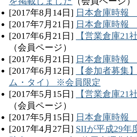
を掲載しました
（会員ページ）
[
2017
年
8
月
14
日]
日本倉庫時報 
[
2017
年
7
月
21
日]
日本倉庫時報
[
2017
年
6
月
21
日]
【営業倉庫21
（会員ページ）
[
2017
年
6
月
21
日]
日本倉庫時報 
[
2017
年
6
月
12
日]
【参加者募集
ム・タイ） ※会員限定
[
2017
年
5
月
15
日]
【営業倉庫21
（会員ページ）
[
2017
年
5
月
15
日]
日本倉庫時報 
[
2017
年
4
月
27
日]
SIIが平成2