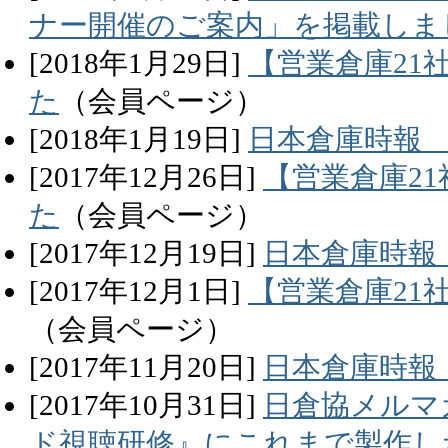
ナー開催のご案内」を掲載しま
[
2018
年
1
月
29
日]
【営業倉庫21
た
（会員ページ）
[
2018
年
1
月
19
日]
日本倉庫時報
[
2017
年
12
月
26
日]
【営業倉庫21
た
（会員ページ）
[
2017
年
12
月
19
日]
日本倉庫時報
[
2017
年
12
月
1
日]
【営業倉庫21
（会員ページ）
[
2017
年
11
月
20
日]
日本倉庫時報
[
2017
年
10
月
31
日]
日倉協メルマ
ド視聴研修』にこれまで製作し