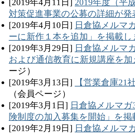
[
2019
年
4
月
11
日]
2019年度（
対策促進事業の公募の詳細が発
[
2019
年
4
月
10
日]
日倉協メルマガ
ーに新作１本を追加」を掲載し
[
2019
年
3
月
29
日]
日倉協メルマガ
および通信教育に新規講座を加
ージ）
[
2019
年
3
月
13
日]
【営業倉庫21
（会員ページ）
[
2019
年
3
月
1
日]
日倉協メルマガ3
険制度の加入募集を開始」を掲
[
2019
年
2
月
19
日]
日倉協メルマガ