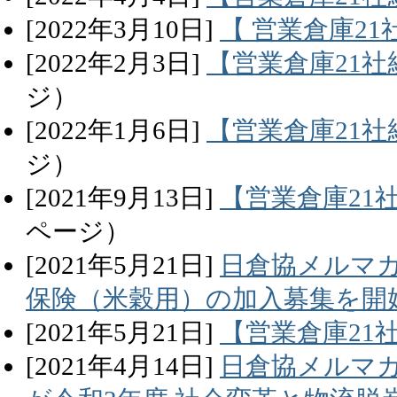
[
2022
年
3
月
10
日]
【 営業倉庫21
[
2022
年
2
月
3
日]
【営業倉庫21社
ジ）
[
2022
年
1
月
6
日]
【営業倉庫21社
ジ）
[
2021
年
9
月
13
日]
【営業倉庫21
ページ）
[
2021
年
5
月
21
日]
日倉協メルマガ
保険（米穀用）の加入募集を開
[
2021
年
5
月
21
日]
【営業倉庫21
[
2021
年
4
月
14
日]
日倉協メルマガ