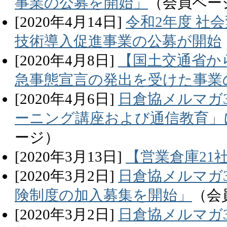
事業の公募を開始」
（会員ペー
[
2020
年
4
月
14
日]
令和2年度 社
技術導入促進事業の公募が開始
[
2020
年
4
月
8
日]
【国土交通省か
急事態宣言の発出を受けた事業
[
2020
年
4
月
6
日]
日倉協メルマガ3
ーニング講座および通信教育」
ージ）
[
2020
年
3
月
13
日]
【営業倉庫21
[
2020
年
3
月
2
日]
日倉協メルマガ3
険制度の加入募集を開始」
（会
[
2020
年
3
月
2
日]
日倉協メルマガ