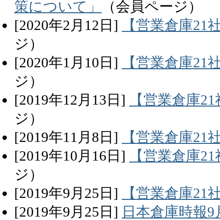
策について」
（会員ページ）
[
2020
年
2
月
12
日]
【営業倉庫21
ジ）
[
2020
年
1
月
10
日]
【営業倉庫21
ジ）
[
2019
年
12
月
13
日]
【営業倉庫21
ジ）
[
2019
年
11
月
8
日]
【営業倉庫21
[
2019
年
10
月
16
日]
【営業倉庫2
ジ）
[
2019
年
9
月
25
日]
【営業倉庫21
[
2019
年
9
月
25
日]
日本倉庫時報9