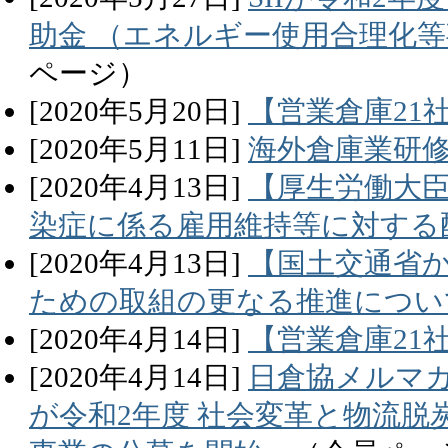
助金 （エネルギー使用合理化
ページ）
[
2020
年
5
月
20
日]
【営業倉庫21
[
2020
年
5
月
11
日]
海外倉庫業研
[
2020
年
4
月
13
日]
【厚生労働大
染症に係る雇用維持等に対する
[
2020
年
4
月
13
日]
【国土交通省
ための取組の更なる推進につい
[
2020
年
4
月
14
日]
【営業倉庫21
[
2020
年
4
月
14
日]
日倉協メルマガ
が令和2年度 社会変革と物流