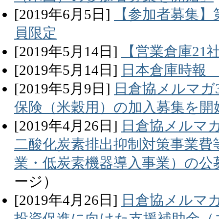
[
2019
年
6
月
5
日]
【参加者募集】
員限定
[
2019
年
5
月
14
日]
【営業倉庫21
[
2019
年
5
月
14
日]
日本倉庫時報 
[
2019
年
5
月
9
日]
日倉協メルマガ
保険（米穀用）の加入募集を開
[
2019
年
4
月
26
日]
日倉協メルマガ3
二酸化炭素排出抑制対策事業費
業・低炭素機器導入事業）の公
ージ）
[
2019
年
4
月
26
日]
日倉協メルマガ3
投資促進に向けた支援補助金（