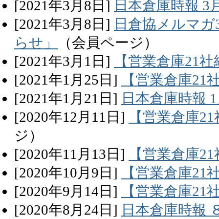
[
2021
年
3
月
8
日]
日本倉庫時報 3
[
2021
年
3
月
8
日]
日倉協メルマガ3
らせ」
（会員ページ）
[
2021
年
3
月
1
日]
【営業倉庫21社
[
2021
年
1
月
25
日]
【営業倉庫21
[
2021
年
1
月
21
日]
日本倉庫時報 
[
2020
年
12
月
11
日]
【営業倉庫21
ジ）
[
2020
年
11
月
13
日]
【営業倉庫21
[
2020
年
10
月
9
日]
【営業倉庫21
[
2020
年
9
月
14
日]
【営業倉庫21
[
2020
年
8
月
24
日]
日本倉庫時報 