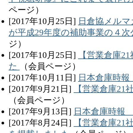
ページ）
[
2017
年
10
月
25
日]
日倉協メルマガ
が平成29年度の補助事業の４
ジ）
[
2017
年
10
月
25
日]
【営業倉庫2
た
（会員ページ）
[
2017
年
10
月
11
日]
日本倉庫時報
[
2017
年
9
月
21
日]
【営業倉庫21
（会員ページ）
[
2017
年
9
月
13
日]
日本倉庫時報 
[
2017
年
8
月
24
日]
【営業倉庫21