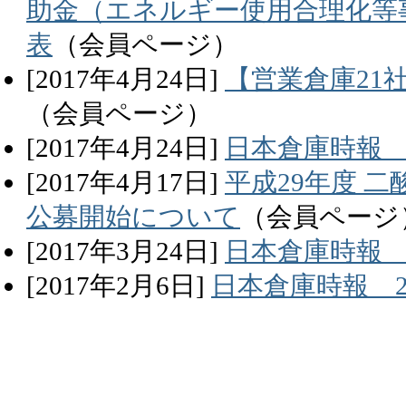
助金（エネルギー使用合理化等
表
（会員ページ）
[
2017
年
4
月
24
日]
【営業倉庫21
（会員ページ）
[
2017
年
4
月
24
日]
日本倉庫時報 
[
2017
年
4
月
17
日]
平成29年度 
公募開始について
（会員ページ
[
2017
年
3
月
24
日]
日本倉庫時報 
[
2017
年
2
月
6
日]
日本倉庫時報 