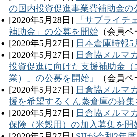
の国内投資促進事業費補助金の
[
2020
年
5
月
28
日]
「サプライチ
補助金」の公募を開始
（会員ペ
[
2020
年
5
月
27
日]
日本倉庫時報5
[
2020
年
5
月
27
日]
日倉協メルマガ
投資促進に向けた支援補助金（
業）」の公募を開始」
（会員ペ
[
2020
年
5
月
27
日]
日倉協メルマガ
援を希望するくん蒸倉庫の募集
[
2020
年
5
月
27
日]
日倉協メルマガ
保険（米穀用）の加入募集を開
[
2020
年
5
月
27
日]
SIIが令和2