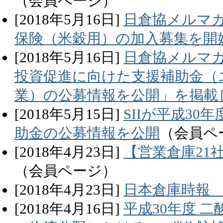
（会員ページ）
[
2018
年
5
月
16
日]
日倉協メルマガ
保険（米穀用）の加入募集を開
[
2018
年
5
月
16
日]
日倉協メルマガ3
投資促進に向けた支援補助金（
業）の公募情報を公開」を掲載
[
2018
年
5
月
15
日]
SIIが平成3
助金の公募情報を公開
（会員ペ
[
2018
年
4
月
23
日]
【営業倉庫21
（会員ページ）
[
2018
年
4
月
23
日]
日本倉庫時報 
[
2018
年
4
月
16
日]
平成30年度 