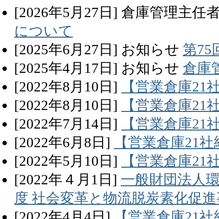
[
2026
年
5
月
27
日]
倉庫管理主任
について
[
2025
年
6
月
27
日]
お知らせ
第7
[
2025
年
4
月
17
日]
お知らせ
倉庫
[
2022
年
8
月
10
日]
【営業倉庫21
[
2022
年
8
月
10
日]
【営業倉庫21
[
2022
年
7
月
14
日]
【営業倉庫21
[
2022
年
6
月
8
日]
【営業倉庫21社
[
2022
年
5
月
10
日]
【営業倉庫21
[
2022
年
４
月
1
日]
一般財団法人環
度 社会変革と物流脱炭素化促
[
2022
年
4
月
4
日]
【営業倉庫21社