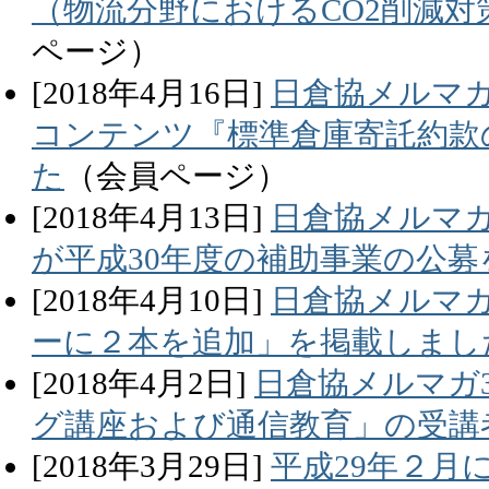
（物流分野におけるCO2削減
ページ）
[
2018
年
4
月
16
日]
日倉協メルマガ
コンテンツ『標準倉庫寄託約款
た
（会員ページ）
[
2018
年
4
月
13
日]
日倉協メルマガ
が平成30年度の補助事業の公
[
2018
年
4
月
10
日]
日倉協メルマガ
ーに２本を追加」を掲載しまし
[
2018
年
4
月
2
日]
日倉協メルマガ
グ講座および通信教育」の受講
[
2018
年
3
月
29
日]
平成29年２月