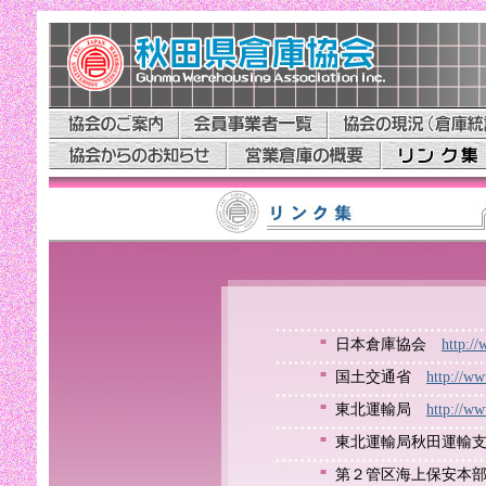
■
日本倉庫協会
http://
■
国土交通省
http://ww
■
東北運輸局
http://ww
■
東北運輸局秋田運輸
■
第２管区海上保安本