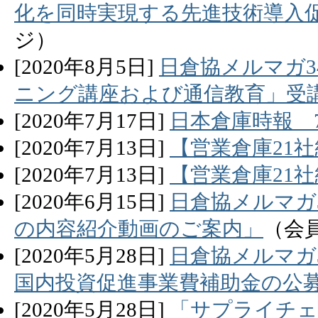
化を同時実現する先進技術導入
ジ）
[
2020
年
8
月
5
日]
日倉協メルマガ3
ニング講座および通信教育」受
[
2020
年
7
月
17
日]
日本倉庫時報 
[
2020
年
7
月
13
日]
【営業倉庫21社
[
2020
年
7
月
13
日]
【営業倉庫21社
[
2020
年
6
月
15
日]
日倉協メルマガ
の内容紹介動画のご案内」
（会
[
2020
年
5
月
28
日]
日倉協メルマガ
国内投資促進事業費補助金の公
[
2020
年
5
月
28
日]
「サプライチェ