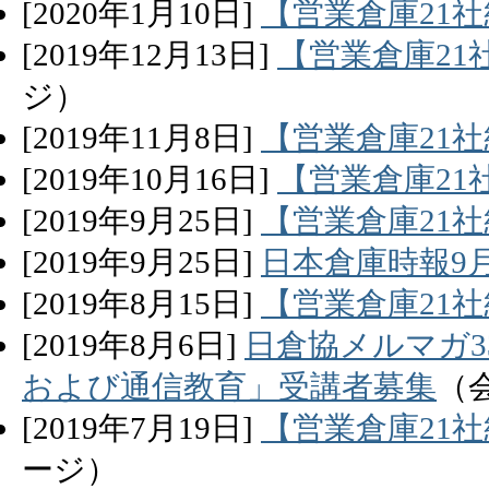
[
2020
年
1
月
10
日]
【営業倉庫21
[
2019
年
12
月
13
日]
【営業倉庫21
ジ）
[
2019
年
11
月
8
日]
【営業倉庫21
[
2019
年
10
月
16
日]
【営業倉庫21
[
2019
年
9
月
25
日]
【営業倉庫21
[
2019
年
9
月
25
日]
日本倉庫時報9
[
2019
年
8
月
15
日]
【営業倉庫21
[
2019
年
8
月
6
日]
日倉協メルマガ3
および通信教育」受講者募集
（
[
2019
年
7
月
19
日]
【営業倉庫21
ージ）