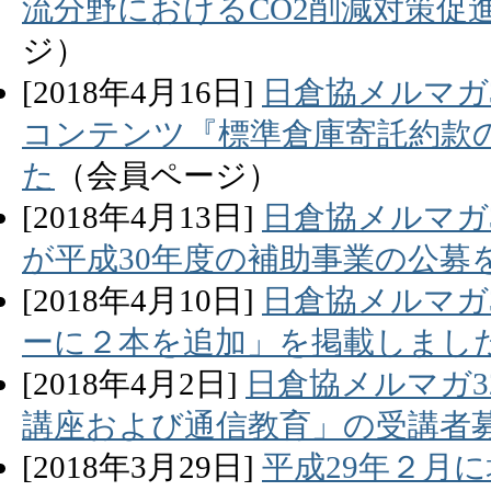
流分野におけるCO2削減対策促
ジ）
[
2018
年
4
月
16
日]
日倉協メルマガ
コンテンツ『標準倉庫寄託約款
た
（会員ページ）
[
2018
年
4
月
13
日]
日倉協メルマガ
が平成30年度の補助事業の公募
[
2018
年
4
月
10
日]
日倉協メルマガ
ーに２本を追加」を掲載しまし
[
2018
年
4
月
2
日]
日倉協メルマガ3
講座および通信教育」の受講者
[
2018
年
3
月
29
日]
平成29年２月