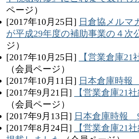
ページ）
[
2017
年
10
月
25
日]
日倉協メルマガ
が平成29年度の補助事業の４次
ジ）
[
2017
年
10
月
25
日]
【営業倉庫21
（会員ページ）
[
2017
年
10
月
11
日]
日本倉庫時報
[
2017
年
9
月
21
日]
【営業倉庫21
（会員ページ）
[
2017
年
9
月
13
日]
日本倉庫時報 
[
2017
年
8
月
24
日]
【営業倉庫21