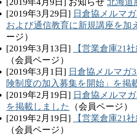
[
2019
年
4
月
9
日]
お知らせ
北海道
[
2019
年
3
月
29
日]
日倉協メルマガ3
および通信教育に新規講座を加
ージ）
[
2019
年
3
月
13
日]
【営業倉庫21
（会員ページ）
[
2019
年
3
月
1
日]
日倉協メルマガ3
険制度の加入募集を開始」を掲
[
2019
年
2
月
19
日]
日倉協メルマガ
を掲載しました
（会員ページ）
[
2019
年
2
月
19
日]
【営業倉庫21
（会員ページ）