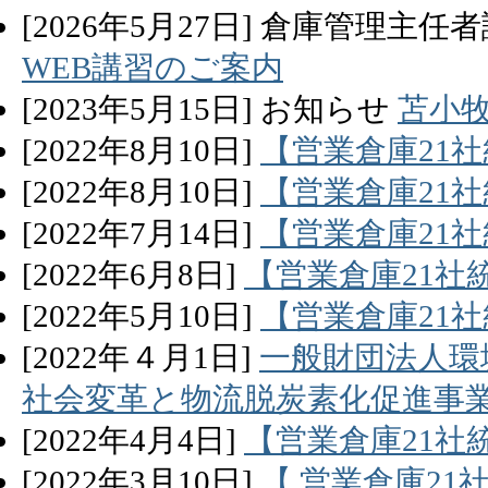
[
2026
年
5
月
27
日]
倉庫管理主任者
WEB講習のご案内
[
2023
年
5
月
15
日]
お知らせ
苫小
[
2022
年
8
月
10
日]
【営業倉庫21社
[
2022
年
8
月
10
日]
【営業倉庫21社
[
2022
年
7
月
14
日]
【営業倉庫21社
[
2022
年
6
月
8
日]
【営業倉庫21社
[
2022
年
5
月
10
日]
【営業倉庫21社
[
2022
年
４
月
1
日]
一般財団法人環
社会変革と物流脱炭素化促進事
[
2022
年
4
月
4
日]
【営業倉庫21社
[
2022
年
3
月
10
日]
【 営業倉庫21