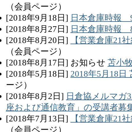
（会員ページ）
[
2018
年
9
月
18
日]
日本倉庫時報 
[
2018
年
8
月
27
日]
日本倉庫時報 
[
2018
年
8
月
20
日]
【営業倉庫21
（会員ページ）
[
2018
年
8
月
17
日]
お知らせ
苫小
[
2018
年
5
月
18
日]
2018年5月1
ージ）
[
2018
年
8
月
2
日]
日倉協メルマガ3
座および通信教育」の受講者募
[
2018
年
7
月
13
日]
【営業倉庫21
（会員ページ）