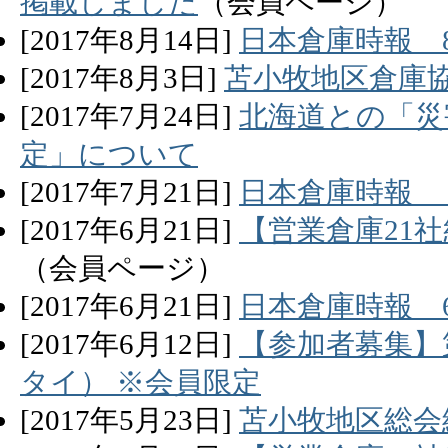
掲載しました
（会員ページ）
[
2017
年
8
月
14
日]
日本倉庫時報 
[
2017
年
8
月
3
日]
苫小牧地区倉庫
[
2017
年
7
月
24
日]
北海道との「災
定」について
[
2017
年
7
月
21
日]
日本倉庫時報 
[
2017
年
6
月
21
日]
【営業倉庫21
（会員ページ）
[
2017
年
6
月
21
日]
日本倉庫時報 
[
2017
年
6
月
12
日]
【参加者募集】
タイ） ※会員限定
[
2017
年
5
月
23
日]
苫小牧地区総会