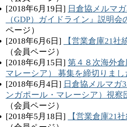
[
2018
年
6
月
19
日]
日倉協メルマガ
（GDP）ガイドライン』説明
ページ）
[
2018
年
6
月
6
日]
【営業倉庫21社
（会員ページ）
[
2018
年
6
月
15
日]
第４８次海外倉
マレーシア） 募集を締切りまし
[
2018
年
6
月
4
日]
日倉協メルマガ3
ンガポール・マレーシア）視察
（会員ページ）
[
2018
年
5
月
18
日]
【営業倉庫21