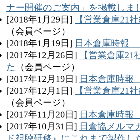
ナー開催のご案内」を掲載しま
[
2018
年
1
月
29
日]
【営業倉庫21
（会員ページ）
[
2018
年
1
月
19
日]
日本倉庫時報 
[
2017
年
12
月
26
日]
【営業倉庫21
た
（会員ページ）
[
2017
年
12
月
19
日]
日本倉庫時報
[
2017
年
12
月
1
日]
【営業倉庫21
（会員ページ）
[
2017
年
11
月
20
日]
日本倉庫時報
[
2017
年
10
月
31
日]
日倉協メルマ
ド視聴研修』にこれまで製作し