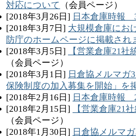
対応について
（会員ページ）
[
2018
年
3
月
26
日]
日本倉庫時報 
[
2018
年
3
月
7
日]
大規模倉庫にお
防庁のホームページに掲載され
[
2018
年
3
月
5
日]
【営業倉庫21社
（会員ページ）
[
2018
年
3
月
1
日]
日倉協メルマガ3
保険制度の加入募集を開始」を
[
2018
年
2
月
16
日]
日本倉庫時報 
[
2018
年
2
月
15
日]
【営業倉庫21
（会員ページ）
[
2018
年
1
月
30
日]
日倉協メルマガ