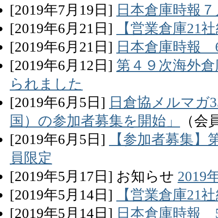
[
2019
年
7
月
19
日]
日本倉庫時報７
[
2019
年
6
月
21
日]
【営業倉庫21社
[
2019
年
6
月
21
日]
日本倉庫時報 
[
2019
年
6
月
12
日]
第４９次海外倉
られました
[
2019
年
6
月
5
日]
日倉協メルマガ3
国）の参加者募集を開始」
（会
[
2019
年
6
月
5
日]
【参加者募集】
員限定
[
2019
年
5
月
17
日]
お知らせ
201
[
2019
年
5
月
14
日]
【営業倉庫21社
[
2019
年
5
月
14
日]
日本倉庫時報 