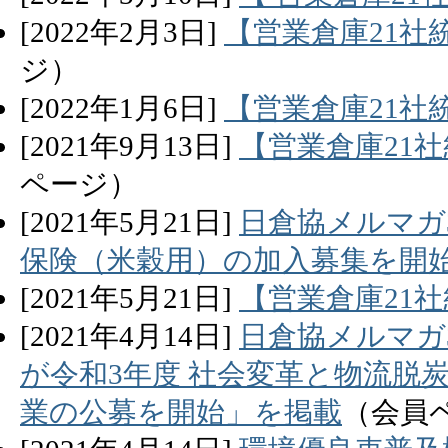
[
2022
年
2
月
3
日]
【営業倉庫21社統
ジ）
[
2022
年
1
月
6
日]
【営業倉庫21社
[
2021
年
9
月
13
日]
【営業倉庫21社
ページ）
[
2021
年
5
月
21
日]
日倉協メルマガ
保険（米穀用）の加入募集を開
[
2021
年
5
月
21
日]
【営業倉庫21社
[
2021
年
4
月
14
日]
日倉協メルマガ
が令和3年度 社会変革と物流脱
業の公募を開始」を掲載
（会員