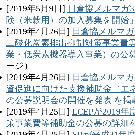
[
2019
年
5
月
9
日]
日倉協メルマガ3
険（米穀用）の加入募集を開始
[
2019
年
4
月
26
日]
日倉協メルマガ33
二酸化炭素排出抑制対策事業費等
業・低炭素機器導入事業）の公募
ージ）
[
2019
年
4
月
26
日]
日倉協メルマガ3
資促進に向けた支援補助金（エ
の公募説明会の開催を発表 を掲
[
2019
年
4
月
25
日]
LCEPが201
策事業費等補助金の公募の詳細
[
2019
年
4
月
25
日]
SIIが平成3