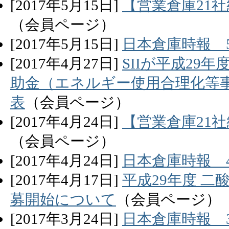
[
2017
年
5
月
15
日]
【営業倉庫21
（会員ページ）
[
2017
年
5
月
15
日]
日本倉庫時報 
[
2017
年
4
月
27
日]
SIIが平成2
助金（エネルギー使用合理化等
表
（会員ページ）
[
2017
年
4
月
24
日]
【営業倉庫21
（会員ページ）
[
2017
年
4
月
24
日]
日本倉庫時報 
[
2017
年
4
月
17
日]
平成29年度 
募開始について
（会員ページ）
[
2017
年
3
月
24
日]
日本倉庫時報 