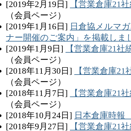
[
2019
年
2
月
19
日]
【営業倉庫21
（会員ページ）
[
2019
年
1
月
16
日]
日倉協メルマガ
ナー開催のご案内」を掲載しま
[
2019
年
1
月
9
日]
【営業倉庫21社
（会員ページ）
[
2018
年
11
月
30
日]
【営業倉庫21
（会員ページ）
[
2018
年
11
月
7
日]
【営業倉庫21
（会員ページ）
[
2018
年
10
月
24
日]
日本倉庫時報
[
2018
年
9
月
27
日]
【営業倉庫21