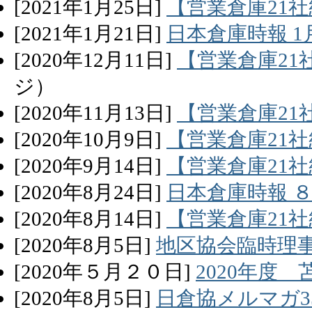
[
2021
年
1
月
25
日]
【営業倉庫21社
[
2021
年
1
月
21
日]
日本倉庫時報 
[
2020
年
12
月
11
日]
【営業倉庫21
ジ）
[
2020
年
11
月
13
日]
【営業倉庫21
[
2020
年
10
月
9
日]
【営業倉庫21社
[
2020
年
9
月
14
日]
【営業倉庫21社
[
2020
年
8
月
24
日]
日本倉庫時報 
[
2020
年
8
月
14
日]
【営業倉庫21社
[
2020
年
8
月
5
日]
地区協会臨時理
[
2020
年
５
月
２０
日]
2020年度
[
2020
年
8
月
5
日]
日倉協メルマガ3