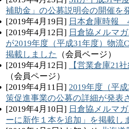
補助金」の公募説明会の開催を
[
2019
年
4
月
19
日]
日本倉庫時報 
[
2019
年
4
月
12
日]
日倉協メルマガ
が2019年度（平成31年度）物
掲載しました
（会員ページ）
[
2019
年
4
月
12
日]
【営業倉庫21
（会員ページ）
[
2019
年
4
月
11
日]
2019年度（
策促進事業の公募の詳細が発表
[
2019
年
4
月
10
日]
日倉協メルマガ
ーに新作１本を追加」を掲載し