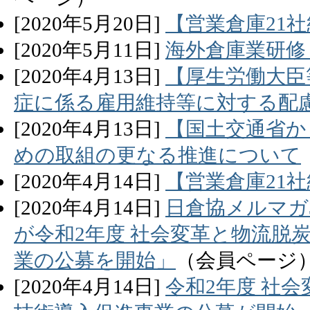
[
2020
年
5
月
20
日]
【営業倉庫21社
[
2020
年
5
月
11
日]
海外倉庫業研修
[
2020
年
4
月
13
日]
【厚生労働大臣
症に係る雇用維持等に対する配
[
2020
年
4
月
13
日]
【国土交通省か
めの取組の更なる推進について
[
2020
年
4
月
14
日]
【営業倉庫21社
[
2020
年
4
月
14
日]
日倉協メルマガ
が令和2年度 社会変革と物流脱
業の公募を開始」
（会員ページ
[
2020
年
4
月
14
日]
令和2年度 社