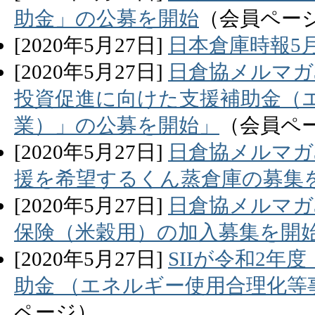
助金」の公募を開始
（会員ペー
[
2020
年
5
月
27
日]
日本倉庫時報5
[
2020
年
5
月
27
日]
日倉協メルマガ3
投資促進に向けた支援補助金（
業）」の公募を開始」
（会員ペ
[
2020
年
5
月
27
日]
日倉協メルマガ
援を希望するくん蒸倉庫の募集
[
2020
年
5
月
27
日]
日倉協メルマガ
保険（米穀用）の加入募集を開
[
2020
年
5
月
27
日]
SIIが令和2
助金 （エネルギー使用合理化等
ページ）