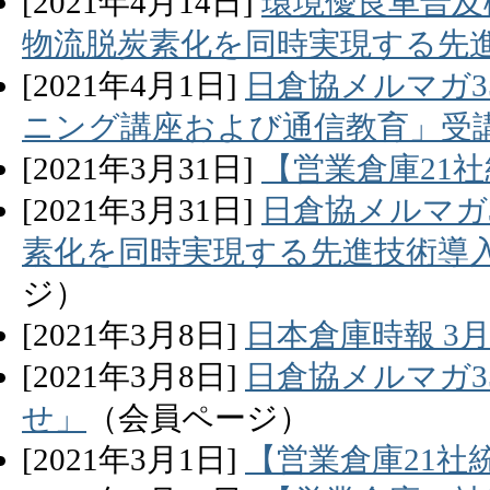
[
2021
年
4
月
14
日]
環境優良車普及
物流脱炭素化を同時実現する先
[
2021
年
4
月
1
日]
日倉協メルマガ3
ニング講座および通信教育」受
[
2021
年
3
月
31
日]
【営業倉庫21社
[
2021
年
3
月
31
日]
日倉協メルマガ
素化を同時実現する先進技術導
ジ）
[
2021
年
3
月
8
日]
日本倉庫時報 3
[
2021
年
3
月
8
日]
日倉協メルマガ3
せ」
（会員ページ）
[
2021
年
3
月
1
日]
【営業倉庫21社