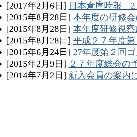
[
2017
年
2
月
6
日]
日本倉庫時報 
[
2015
年
8
月
28
日]
本年度の研修会
[
2015
年
8
月
28
日]
本年度研修視察
[
2015
年
8
月
28
日]
平成２７年度第
[
2015
年
6
月
24
日]
27年度第２回
[
2015
年
2
月
9
日]
２７年度総会の
[
2014
年
7
月
2
日]
新入会員の案内