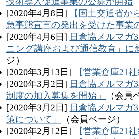
技術導入促進事業の公募が開始
[
2020
年
4
月
8
日]
【国土交通省か
急事態宣言の発出を受けた事業
[
2020
年
4
月
6
日]
日倉協メルマガ3
ニング講座および通信教育」に
ジ）
[
2020
年
3
月
13
日]
【営業倉庫21社
[
2020
年
3
月
2
日]
日倉協メルマガ3
制度の加入募集を開始」
（会員
[
2020
年
3
月
2
日]
日倉協メルマガ3
策について」
（会員ページ）
[
2020
年
2
月
12
日]
【営業倉庫21