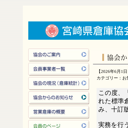
【
2026
年
6
月
1
日
カテゴリー：
お
この度、
れた標準
み、十訂
実務を行