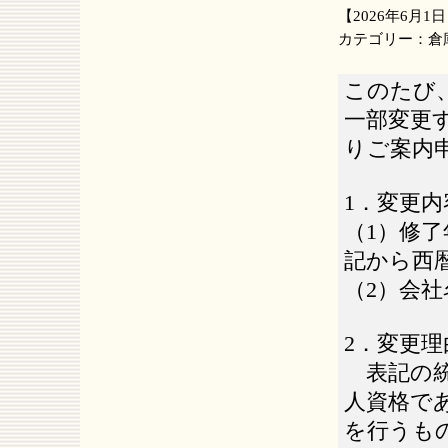
【
2026
年
6
月
1
日
カテゴリー：
倉
このたび
一部変更
りご案内
1．変更内
（1）修
記から西
（2）会
2．変更理
表記の統
人資格で
を行うも