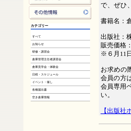
で、ぜひ
書籍名：
カテゴリー
出版社：
すべて
販売価格
お知らせ
研修・講習会
※６月1
倉庫管理主任者講習会
倉庫見学会・体験会
お求めの
日程・スケジュール
会員の方
イベント・催し
会員専用
各種届出書
い。
空き倉庫情報
【出版社