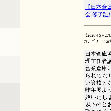
【日本倉
会 修了
【
2026
年
5
月
27
カテゴリー：
倉
日本倉庫
理主任者
営業倉庫
られてお
い資格と
昨年度よ
始いたし
以下のと